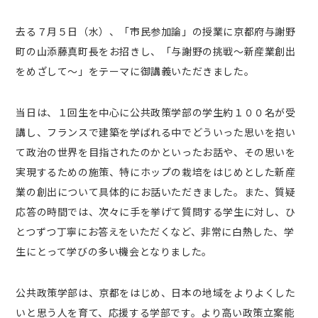
去る７月５日（水）、「市民参加論」の授業に京都府与謝野
町の山添藤真町長をお招きし、「与謝野の挑戦～新産業創出
をめざして～」をテーマに御講義いただきました。
当日は、１回生を中心に公共政策学部の学生約１００名が受
講し、フランスで建築を学ばれる中でどういった思いを抱い
て政治の世界を目指されたのかといったお話や、その思いを
実現するための施策、特にホップの栽培をはじめとした新産
業の創出について具体的にお話いただきました。また、質疑
応答の時間では、次々に手を挙げて質問する学生に対し、ひ
とつずつ丁寧にお答えをいただくなど、非常に白熱した、学
生にとって学びの多い機会となりました。
公共政策学部は、京都をはじめ、日本の地域をよりよくした
いと思う人を育て、応援する学部です。より高い政策立案能