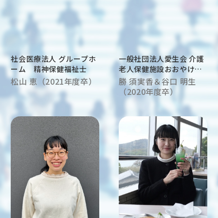
社会医療法人 グループホ
一般社団法人愛生会 介護
ーム 精神保健福祉士
老人保健施設おおやけの
里
松山 恵（2021年度卒）
勝 須実香＆谷口 明生
ソーシャルワーカー
（2020年度卒）