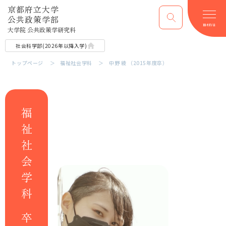
京都府立大学
公共政策学部
menu
大学院 公共政策学研究科
社会科学部​(2026年以降​入学)
トップページ
福祉社会学科
中野 綾 （2015年度卒）
福祉社会学科 卒業生